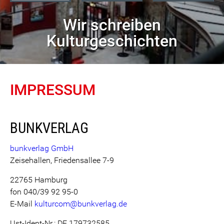
Wir schreiben
Kulturgeschichten
IMPRESSUM
BUNKVERLAG
bunkverlag GmbH
Zeisehallen, Friedensallee 7-9
22765 Hamburg
fon 040/39 92 95-0
E-Mail
kulturcom@bunkverlag.de
Ust-Ident-Nr.: DE 179732585